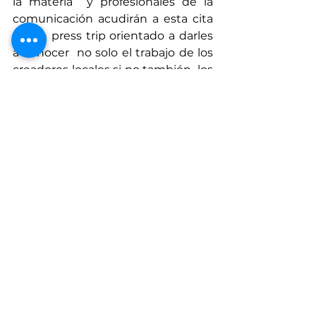
la materia  y profesionales de la 
comunicación acudirán a esta cita 
en un press trip orientado a darles 
a conocer  no solo el trabajo de los 
creadores locales si no también  los 
principales atractivos del destino 
favoreciendo que conozcan de 
primera mano sus virtudes  y 
puedan difundir en sus medios 
esta experiencia en primera 
persona.
Un evento único en Europa al 
celebrarse a las puertas del 
invierno al aire libre y bajo un 
incomparable atardecer de fondo 
en la playa del Duque Norte de 
Costa Adeje. Por ello, entre los 
objetivos de este evento destaca la 
promoción de la Isla, y de Adeje en 