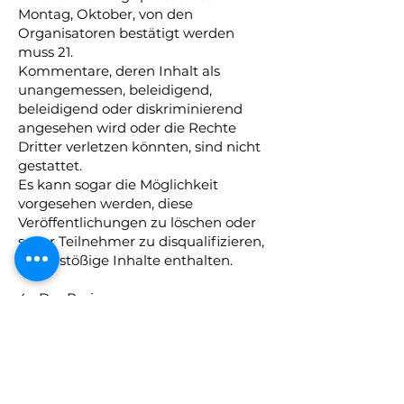
Montag, Oktober, von den
Organisatoren bestätigt werden
muss 21.
Kommentare, deren Inhalt als
unangemessen, beleidigend,
beleidigend oder diskriminierend
angesehen wird oder die Rechte
Dritter verletzen könnten, sind nicht
gestattet.
Es kann sogar die Möglichkeit
vorgesehen werden, diese
Veröffentlichungen zu löschen oder
sogar Teilnehmer zu disqualifizieren,
die anstößige Inhalte enthalten.
4.- Der Preis.
Verlost werden 2 Reisen nach
Teneriffa für 2 Personen (Flug und
Hotel) im Wert von maximal 2.000 €.
Die Annahme des Preises setzt die